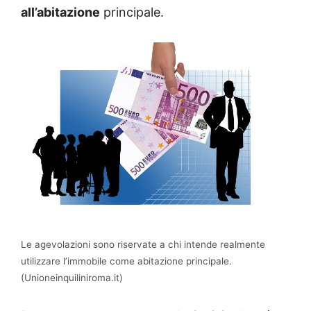
all’abitazione
principale.
Le agevolazioni sono riservate a chi intende realmente
utilizzare l’immobile come abitazione principale.
(Unioneinquiliniroma.it)