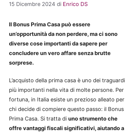
15 Dicembre 2024
di
Enrico DS
Il Bonus Prima Casa può essere
un’opportunità da non perdere, ma ci sono
diverse cose importanti da sapere per
concludere un vero affare senza brutte
sorprese.
L’acquisto della prima casa è uno dei traguardi
più importanti nella vita di molte persone. Per
fortuna, in Italia esiste un prezioso alleato per
chi decide di compiere questo passo: il Bonus
Prima Casa. Si tratta di
uno strumento che
offre vantaggi fiscali significativi, aiutando a