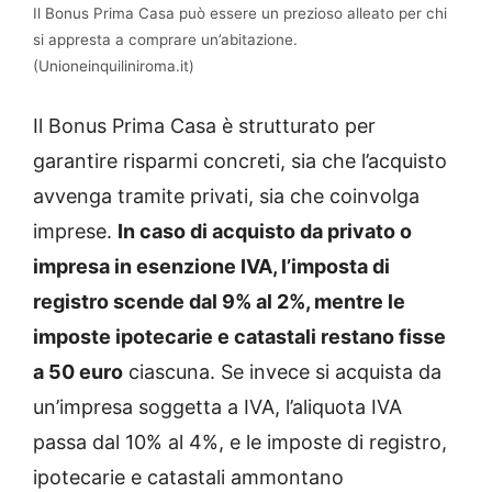
Il Bonus Prima Casa può essere un prezioso alleato per chi
si appresta a comprare un’abitazione.
(Unioneinquiliniroma.it)
Il Bonus Prima Casa è strutturato per
garantire risparmi concreti, sia che l’acquisto
avvenga tramite privati, sia che coinvolga
imprese.
In caso di acquisto da privato o
impresa in esenzione IVA, l’imposta di
registro scende dal 9% al 2%, mentre le
imposte ipotecarie e catastali restano fisse
a 50 euro
ciascuna. Se invece si acquista da
un’impresa soggetta a IVA, l’aliquota IVA
passa dal 10% al 4%, e le imposte di registro,
ipotecarie e catastali ammontano