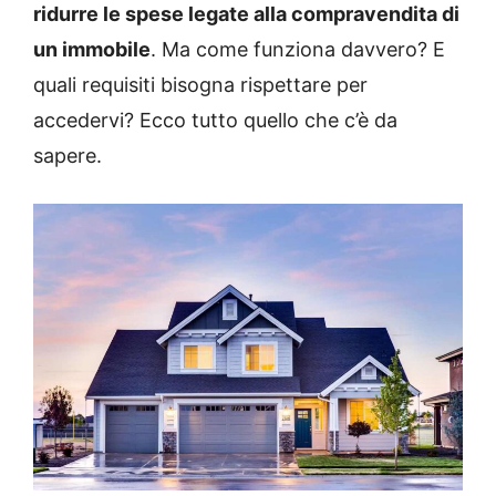
ridurre le spese legate alla compravendita di
un immobile
. Ma come funziona davvero? E
quali requisiti bisogna rispettare per
accedervi? Ecco tutto quello che c’è da
sapere.