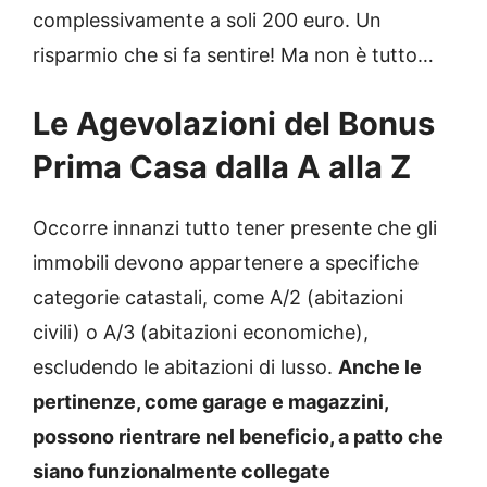
complessivamente a soli 200 euro. Un
risparmio che si fa sentire! Ma non è tutto…
Le Agevolazioni del Bonus
Prima Casa dalla A alla Z
Occorre innanzi tutto tener presente che gli
immobili devono appartenere a specifiche
categorie catastali, come A/2 (abitazioni
civili) o A/3 (abitazioni economiche),
escludendo le abitazioni di lusso.
Anche le
pertinenze, come garage e magazzini,
possono rientrare nel beneficio, a patto che
siano funzionalmente collegate