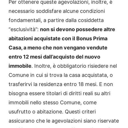
Per ottenere queste agevolazioni, inoltre, è
necessario soddisfare alcune condizioni
fondamentali, a partire dalla cosiddetta
“esclusività”:
non si devono possedere altre
abitazioni acquistate con il Bonus Prima
Casa, a meno che non vengano vendute
entro 12 mesi dall’acquisto del nuovo
immobile
. Inoltre, è obbligatorio risiedere nel
Comune in cui si trova la casa acquistata, o
trasferirvi la residenza entro 18 mesi. E non
bisogna essere titolari di diritti reali su altri
immobili nello stesso Comune, come
usufrutto o abitazione. Questi criteri
assicurano che le agevolazioni siano riservate