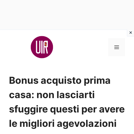
Vai
al
MENU
contenuto
Bonus acquisto prima
casa: non lasciarti
sfuggire questi per avere
le migliori agevolazioni