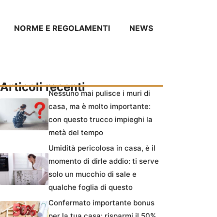
NORME E REGOLAMENTI
NEWS
Articoli recenti
Nessuno mai pulisce i muri di
casa, ma è molto importante:
con questo trucco impieghi la
metà del tempo
Umidità pericolosa in casa, è il
momento di dirle addio: ti serve
solo un mucchio di sale e
qualche foglia di questo
Confermato importante bonus
per la tua casa: risparmi il 50%