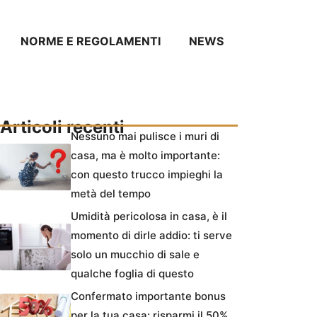
NORME E REGOLAMENTI
NEWS
Articoli recenti
Nessuno mai pulisce i muri di
casa, ma è molto importante:
con questo trucco impieghi la
metà del tempo
Umidità pericolosa in casa, è il
momento di dirle addio: ti serve
solo un mucchio di sale e
qualche foglia di questo
Confermato importante bonus
per la tua casa: risparmi il 50%