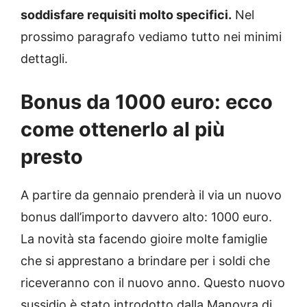
soddisfare requisiti molto specifici.
Nel
prossimo paragrafo vediamo tutto nei minimi
dettagli.
Bonus da 1000 euro: ecco
come ottenerlo al più
presto
A partire da gennaio prenderà il via un nuovo
bonus dall’importo davvero alto: 1000 euro.
La novità sta facendo gioire molte famiglie
che si apprestano a brindare per i soldi che
riceveranno con il nuovo anno. Questo nuovo
sussidio è stato introdotto dalla Manovra di