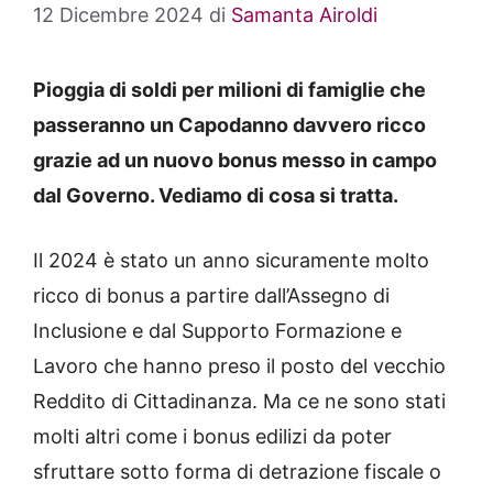
12 Dicembre 2024
di
Samanta Airoldi
Pioggia di soldi per milioni di famiglie che
passeranno un Capodanno davvero ricco
grazie ad un nuovo bonus messo in campo
dal Governo. Vediamo di cosa si tratta.
Il 2024 è stato un anno sicuramente molto
ricco di bonus a partire dall’Assegno di
Inclusione e dal Supporto Formazione e
Lavoro che hanno preso il posto del vecchio
Reddito di Cittadinanza. Ma ce ne sono stati
molti altri come i bonus edilizi da poter
sfruttare sotto forma di detrazione fiscale o