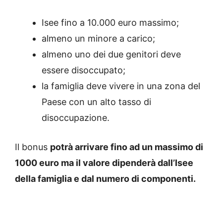
Isee fino a 10.000 euro massimo;
almeno un minore a carico;
almeno uno dei due genitori deve
essere disoccupato;
la famiglia deve vivere in una zona del
Paese con un alto tasso di
disoccupazione.
Il bonus
potrà arrivare fino ad un massimo di
1000 euro ma il valore dipenderà dall’Isee
della famiglia e dal numero di componenti.