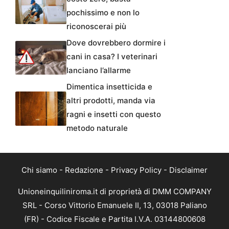
pochissimo e non lo
riconoscerai più
Dove dovrebbero dormire i
cani in casa? I veterinari
lanciano l’allarme
Dimentica insetticida e
altri prodotti, manda via
ragni e insetti con questo
metodo naturale
Chi siamo
-
Redazione
-
Privacy Policy
-
Disclaimer
Unioneinquiliniroma.it di proprietà di DMM COMPANY
SRL - Corso Vittorio Emanuele II, 13, 03018 Paliano
(FR) - Codice Fiscale e Partita I.V.A. 03144800608