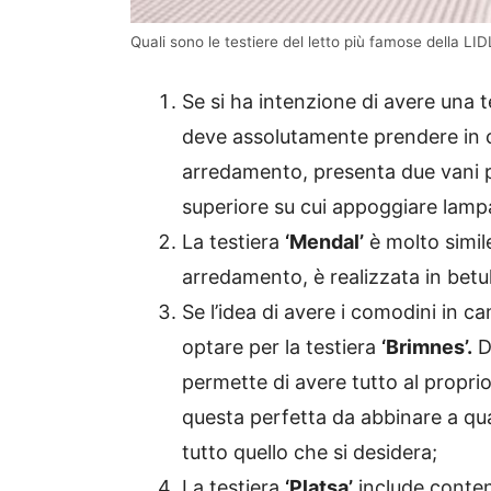
Quali sono le testiere del letto più famose della LIDL
Se si ha intenzione di avere una te
deve assolutamente prendere in
arredamento, presenta due vani pe
superiore su cui appoggiare lampad
La testiera
‘Mendal’
è molto simil
arredamento, è realizzata in betu
Se l’idea di avere i comodini in c
optare per la testiera
‘Brimnes’.
Do
permette di avere tutto al propri
questa perfetta da abbinare a qua
tutto quello che si desidera;
La testiera
‘Platsa’
include conten