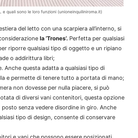
 e quali sono le loro funzioni (unioneinquiliniroma.it)
stiera del letto con una scarpiera all’interno, si
 considerazione
la ‘Trones’.
Perfetta per qualsiasi
r riporre qualsiasi tipo di oggetto e un ripiano
e o addirittura libri;
e. Anche questa adatta a qualsiasi tipo di
lla e permette di tenere tutto a portata di mano;
amera non dovesse per nulla piacere, si può
tata di diversi vani contenitori, questa opzione
o posto senza vedere disordine in giro. Anche
lsiasi tipo di design, consente di conservare
itori e vani che possono essere posizionati