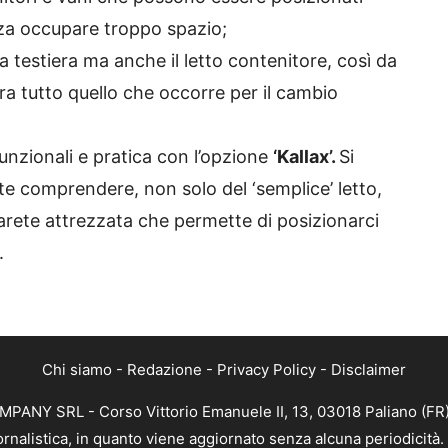
nza occupare troppo spazio;
a testiera ma anche il letto contenitore, così da
a tutto quello che occorre per il cambio
 funzionali e pratica con l’opzione
‘Kallax’.
Si
e comprendere, non solo del ‘semplice’ letto,
arete attrezzata che permette di posizionarci
.
Chi siamo
-
Redazione
-
Privacy Policy
-
Disclaimer
MPANY SRL - Corso Vittorio Emanuele II, 13, 03018 Paliano (FR)
ornalistica, in quanto viene aggiornato senza alcuna periodicit