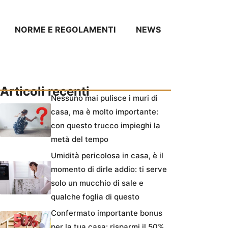
NORME E REGOLAMENTI
NEWS
Articoli recenti
Nessuno mai pulisce i muri di
casa, ma è molto importante:
con questo trucco impieghi la
metà del tempo
Umidità pericolosa in casa, è il
momento di dirle addio: ti serve
solo un mucchio di sale e
qualche foglia di questo
Confermato importante bonus
per la tua casa: risparmi il 50%