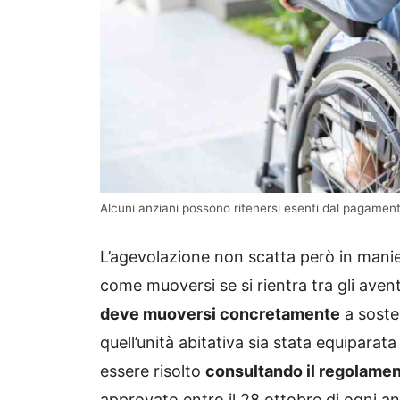
Alcuni anziani possono ritenersi esenti dal pagamento
L’agevolazione non scatta però in mani
come muoversi se si rientra tra gli aventi
deve muoversi concretamente
a soste
quell’unità abitativa sia stata equiparat
essere risolto
consultando il regolame
approvato entro il 28 ottobre di ogni a