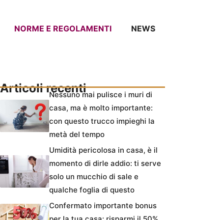
NORME E REGOLAMENTI
NEWS
Articoli recenti
Nessuno mai pulisce i muri di
casa, ma è molto importante:
con questo trucco impieghi la
metà del tempo
Umidità pericolosa in casa, è il
momento di dirle addio: ti serve
solo un mucchio di sale e
qualche foglia di questo
Confermato importante bonus
per la tua casa: risparmi il 50%