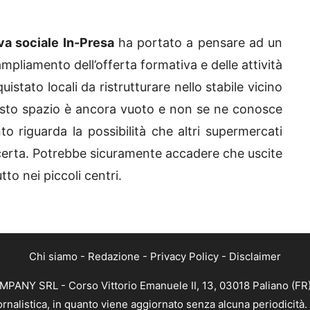
a sociale In-Presa
ha portato a pensare ad un
ampliamento dell’offerta formativa e delle attività
istato locali da ristrutturare nello stabile vicino
questo spazio è ancora vuoto e non se ne conosce
o riguarda la possibilità che altri supermercati
certa. Potrebbe sicuramente accadere che uscite
to nei piccoli centri.
Chi siamo
-
Redazione
-
Privacy Policy
-
Disclaimer
MPANY SRL - Corso Vittorio Emanuele II, 13, 03018 Paliano (FR)
ornalistica, in quanto viene aggiornato senza alcuna periodicit