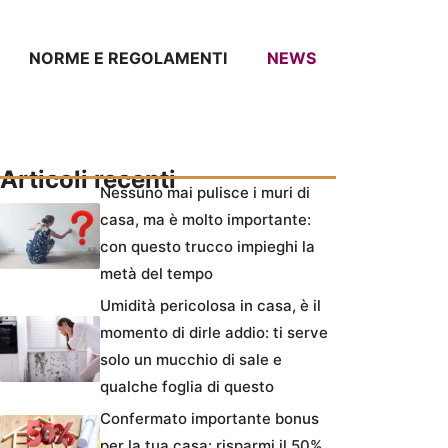
NORME E REGOLAMENTI
NEWS
Articoli recenti
Nessuno mai pulisce i muri di
casa, ma è molto importante:
con questo trucco impieghi la
metà del tempo
Umidità pericolosa in casa, è il
momento di dirle addio: ti serve
solo un mucchio di sale e
qualche foglia di questo
Confermato importante bonus
per la tua casa: risparmi il 50%