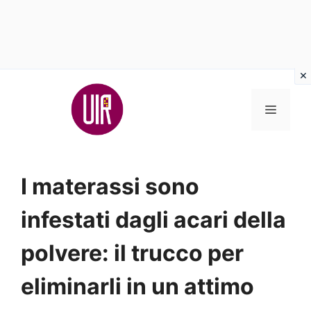
Vai
al
MENU
contenuto
I materassi sono
infestati dagli acari della
polvere: il trucco per
eliminarli in un attimo