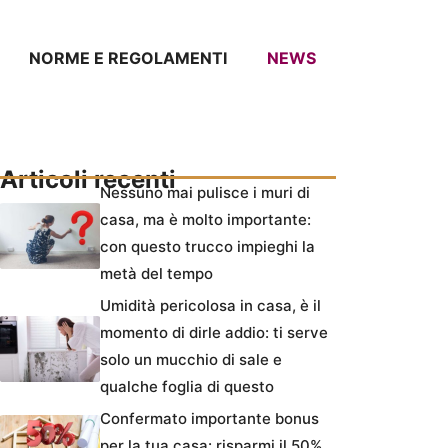
NORME E REGOLAMENTI
NEWS
Articoli recenti
Nessuno mai pulisce i muri di
casa, ma è molto importante:
con questo trucco impieghi la
metà del tempo
Umidità pericolosa in casa, è il
momento di dirle addio: ti serve
solo un mucchio di sale e
qualche foglia di questo
Confermato importante bonus
per la tua casa: risparmi il 50%