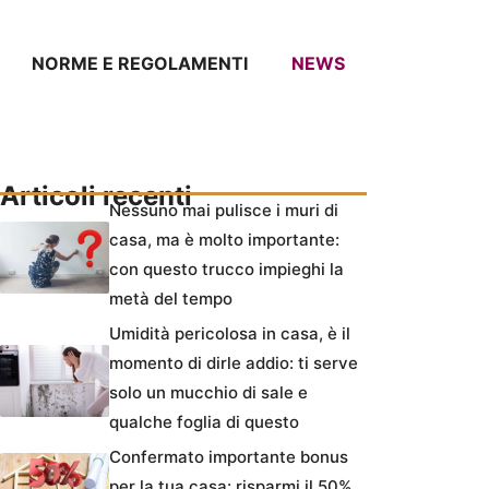
NORME E REGOLAMENTI
NEWS
Articoli recenti
Nessuno mai pulisce i muri di
casa, ma è molto importante:
con questo trucco impieghi la
metà del tempo
Umidità pericolosa in casa, è il
momento di dirle addio: ti serve
solo un mucchio di sale e
qualche foglia di questo
Confermato importante bonus
per la tua casa: risparmi il 50%