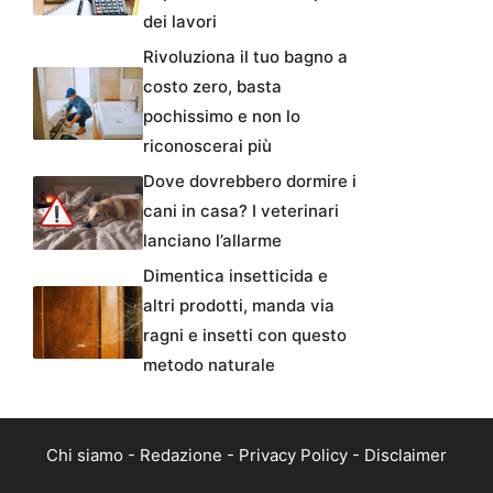
dei lavori
Rivoluziona il tuo bagno a
costo zero, basta
pochissimo e non lo
riconoscerai più
Dove dovrebbero dormire i
cani in casa? I veterinari
lanciano l’allarme
Dimentica insetticida e
altri prodotti, manda via
ragni e insetti con questo
metodo naturale
Chi siamo
-
Redazione
-
Privacy Policy
-
Disclaimer