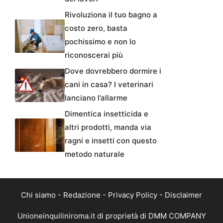
Rivoluziona il tuo bagno a
costo zero, basta
pochissimo e non lo
riconoscerai più
Dove dovrebbero dormire i
cani in casa? I veterinari
lanciano l’allarme
Dimentica insetticida e
altri prodotti, manda via
ragni e insetti con questo
metodo naturale
Chi siamo
-
Redazione
-
Privacy Policy
-
Disclaimer
Unioneinquiliniroma.it di proprietà di DMM COMPANY