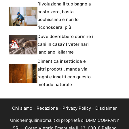
Rivoluziona il tuo bagno a
costo zero, basta
pochissimo e non lo
riconoscerai più
Dove dovrebbero dormire i
cani in casa? I veterinari
lanciano l’allarme
Dimentica insetticida e
altri prodotti, manda via
ragni e insetti con questo
metodo naturale
Chi siamo
-
Redazione
-
Privacy Policy
-
Disclaimer
Unioneinquiliniroma.it di proprietà di DMM COMPANY
SRL - Corso Vittorio Emanuele II, 13, 03018 Paliano